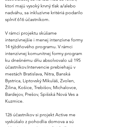
ktorí majú vysoký krvný tlak a/alebo 
nadváhu, sa inkluzívne kritériá podarilo 
splniť 616 účastníkom. 
V rámci projektu skúšame 
intenzívnejšie i menej intenzívne formy 
14 týždňového programu. V rámci 
intenzívnej komunitnej formy program 
ku dnešnému dňu absolvovalo už 195 
účastníkov.Intervencie prebiehajú v 
mestách Bratislava, Nitra, Banská 
Bystrica, Liptovský Mikuláš, Zvolen, 
Žilina, Košice, Trebišov, Michalovce, 
Bardejov, Prešov, Spišská Nová Ves a 
Kuzmice.
126 účastníkov si projekt Active me 
vyskúšalo z pohodlia domova a sú 