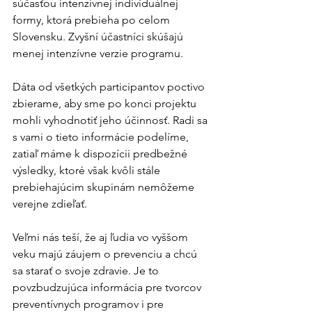
súčasťou intenzívnej individuálnej 
formy, ktorá prebieha po celom 
Slovensku. Zvyšní účastníci skúšajú 
menej intenzívne verzie programu.
Dáta od všetkých participantov poctivo 
zbierame, aby sme po konci projektu 
mohli vyhodnotiť jeho účinnosť. Radi sa 
s vami o tieto informácie podelíme, 
zatiaľ máme k dispozícii predbežné 
výsledky, ktoré však kvôli stále 
prebiehajúcim skupinám nemôžeme 
verejne zdieľať.
Veľmi nás teší, že aj ľudia vo vyššom 
veku majú záujem o prevenciu a chcú 
sa starať o svoje zdravie. Je to 
povzbudzujúca informácia pre tvorcov 
preventívnych programov i pre 