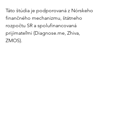
Táto štúdia je podporovaná z Nórskeho 
finančného mechanizmu, štátneho 
rozpočtu SR a spolufinancovaná 
prijímateľmi (Diagnose.me, Zhiva, 
ZMOS). 
Pozrieť si všetky
Related Posts