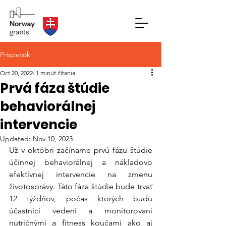
Príspevok
Oct 20, 2022
1 minút čítania
Prvá fáza štúdie
behaviorálnej
intervencie
Updated:
Nov 10, 2023
Už v októbri začíname prvú fázu štúdie 
účinnej behaviorálnej a nákladovo 
efektívnej intervencie na zmenu 
životosprávy. Táto fáza štúdie bude trvať 
12 týždňov, počas ktorých budú 
účastníci vedení a monitorovaní 
nutričnými a fitness koučami ako aj 