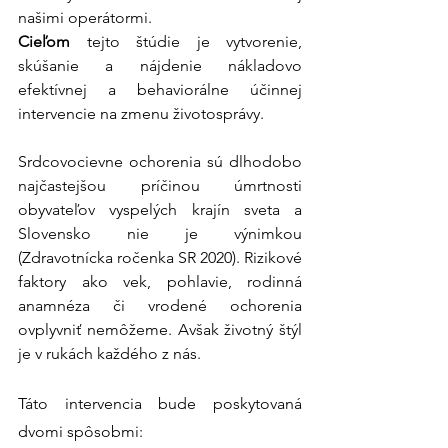
našimi operátormi.
Cieľom
 tejto štúdie je vytvorenie, 
skúšanie a nájdenie nákladovo 
efektívnej a behaviorálne účinnej 
intervencie na zmenu životosprávy.
Srdcovocievne ochorenia sú dlhodobo 
najčastejšou príčinou úmrtnosti 
obyvateľov vyspelých krajín sveta a 
Slovensko nie je výnimkou 
(Zdravotnícka ročenka SR 2020). Rizikové 
faktory ako vek, pohlavie, rodinná 
anamnéza či vrodené ochorenia 
ovplyvniť nemôžeme. Avšak životný štýl 
je v rukách každého z nás.
Táto intervencia bude poskytovaná 
dvomi spôsobmi: