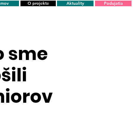
mov
O projekte
Aktuality
Podujatia
ko sme
šili
niorov