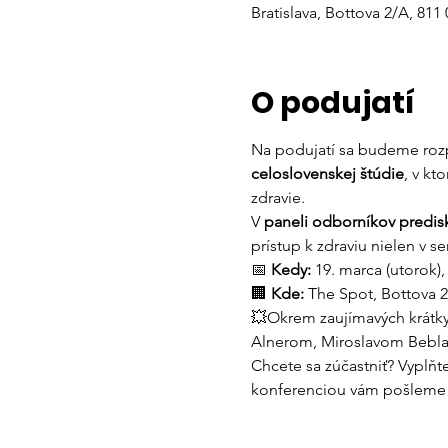
Bratislava, Bottova 2/A, 811
O podujatí
Na podujatí sa budeme rozp
celoslovenskej štúdie
, v kt
zdravie.
V 
paneli odborníkov predis
prístup k zdraviu nielen v s
📅 
Kedy:
 19. marca (utorok), 
🏢 
Kde:
 The Spot, Bottova 2
💥Okrem zaujímavých krátky
Alnerom, Miroslavom Beb
Chcete sa zúčastniť? Vyplňte
konferenciou vám pošleme
Kontakt: