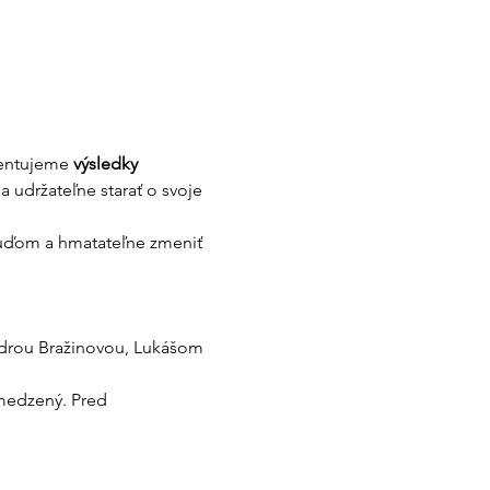
entujeme 
výsledky 
 udržateľne starať o svoje 
ľuďom a hmatateľne zmeniť 
ndrou Bražinovou, Lukášom 
bmedzený. Pred 