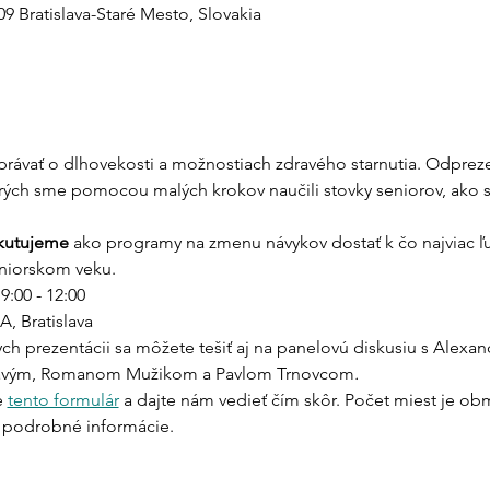
 09 Bratislava-Staré Mesto, Slovakia
rávať o dlhovekosti a možnostiach zdravého starnutia. Odprez
orých sme pomocou malých krokov naučili stovky seniorov, ako sa
kutujeme 
ako programy na zmenu návykov dostať k čo najviac 
eniorskom veku.
9:00 - 12:00
A, Bratislava
ch prezentácii sa môžete tešiť aj na panelovú diskusiu s Alexa
lavým, Romanom Mužikom a Pavlom Trnovcom
.
 
tento formulár
 a dajte nám vedieť čím skôr. Počet miest je o
 podrobné informácie.