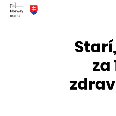
Starí
za 
zdrav