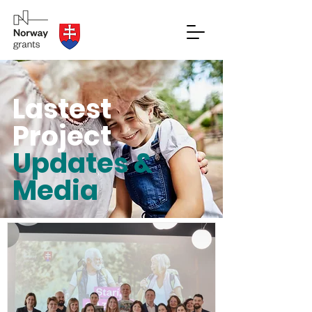
Lastest
Project
Updates &
Media