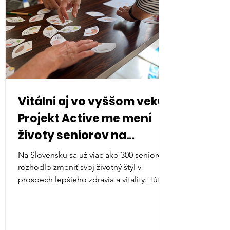
Vitálni aj vo vyššom veku:
Projekt Active me mení
životy seniorov na
Slovensku
Na Slovensku sa už viac ako 300 seniorov
rozhodlo zmeniť svoj životný štýl v
prospech lepšieho zdravia a vitality. Túto
pozitívnu zmenu...